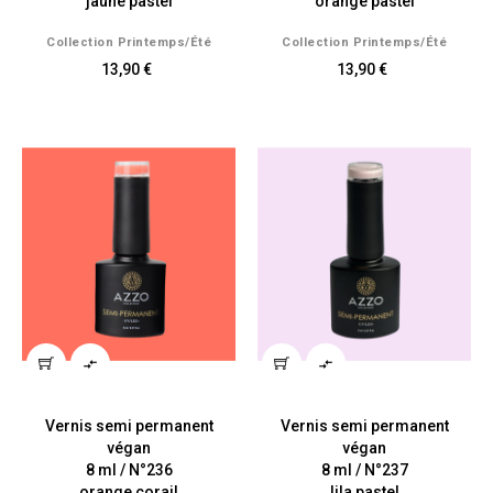
jaune pastel
orange pastel
Collection Printemps/été
Collection Printemps/été
13,90 €
13,90 €


Vernis semi permanent
Vernis semi permanent
végan
végan
8 ml / N°236
8 ml / N°237
orange corail
lila pastel