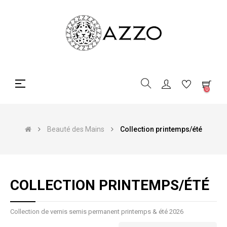
Basculer
☰
0
la
navigation
Beauté des Mains
Collection printemps/été
COLLECTION PRINTEMPS/ÉTÉ
Collection de vernis semis permanent printemps & été 2026