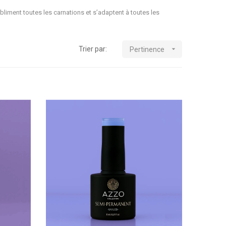
liment toutes les carnations et s’adaptent à toutes les
Trier par:

Pertinence