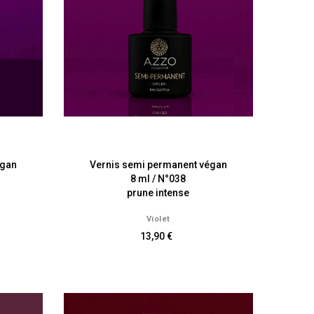
égan
Vernis semi permanent végan
8 ml / N°038
prune intense
Violet
13,90 €