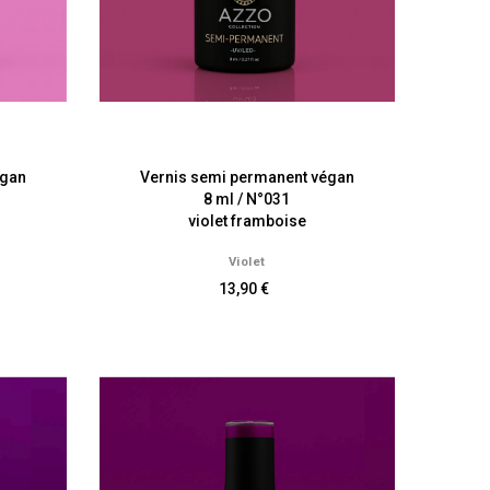
égan
Vernis semi permanent végan
8 ml / N°031
violet framboise
Violet
13,90 €