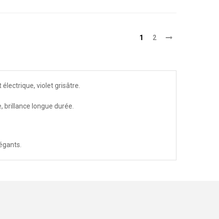
1
2
t électrique, violet grisâtre.
, brillance longue durée.
légants.