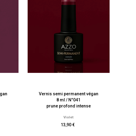
égan
Vernis semi permanent végan
8 ml / N°041
prune profond intense
Violet
13,90 €