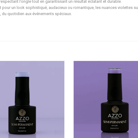
 respectant l’ongle tout en garantissant un résultat éclatant et durable.
t pour un look sophistiqué, audacieux ou romantique, les nuances violettes sub
, du quotidien aux événements spéciaux.