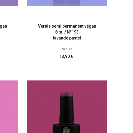
égan
Vernis semi permanent végan
8 ml / N°193
lavande pastel
Violet
13,90 €
i'Sens
Coloration d'oxydation Lumini'Sens
LES ULTRA
NATURELS
Prix
12,90 €