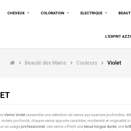
CHEVEUX
COLORATION
ELECTRIQUE
BEAUT
L'ESPRIT AZZ
Beauté des Mains
Couleurs
Violet
LET
rie
Vernis Violet
rassemble une sélection de vernis aux nuances profondes, élég
t violets profonds, chaque vernis apporte caractère, modernité et originalité 
ur un usage
professionnel
, ces vernis offrent une
tenue longue durée
, une
bri