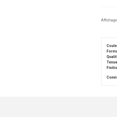
Affichage
Coule
Formu
Qualit
Tenue
Finitio
Convie