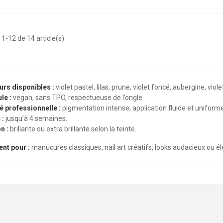
 1-12 de 14 article(s)
urs disponibles :
violet pastel, lilas, prune, violet foncé, aubergine, viole
le :
vegan, sans TPO, respectueuse de l’ongle.
é professionnelle :
pigmentation intense, application fluide et uniforme
 :
jusqu’à 4 semaines.
n :
brillante ou extra brillante selon la teinte.
nt pour :
manucures classiques, nail art créatifs, looks audacieux ou é