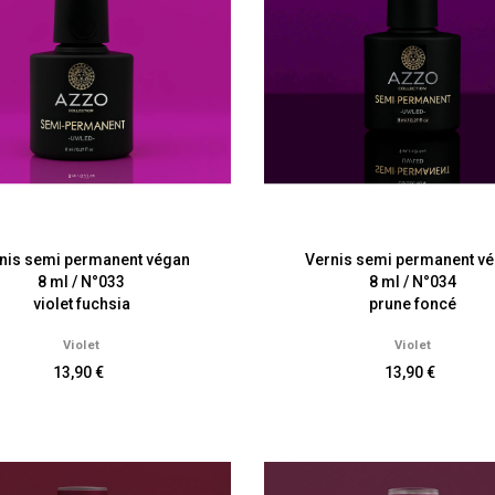
nis semi permanent végan
Vernis semi permanent v
8 ml / N°033
8 ml / N°034
violet fuchsia
prune foncé
Violet
Violet
13,90 €
13,90 €