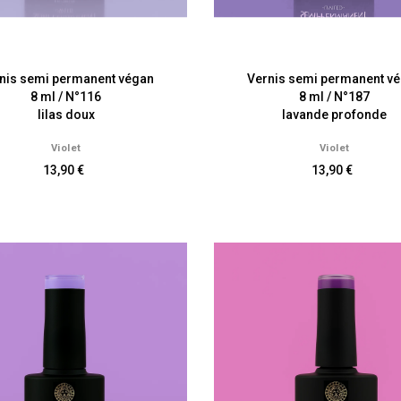
nis semi permanent végan
Vernis semi permanent v
8 ml / N°116
8 ml / N°187
lilas doux
lavande profonde
Violet
Violet
13,90 €
13,90 €
tion Ton sur Ton Olio’Sens
Coloration d'oxydation Lumin
Prix
LES CUIVRÉS
14,90 €
Prix
12,90 €