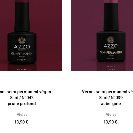
nis semi permanent végan
Vernis semi permanent v
8 ml / N°042
8 ml / N°039
prune profond
aubergine
Violet
Violet
13,90 €
13,90 €