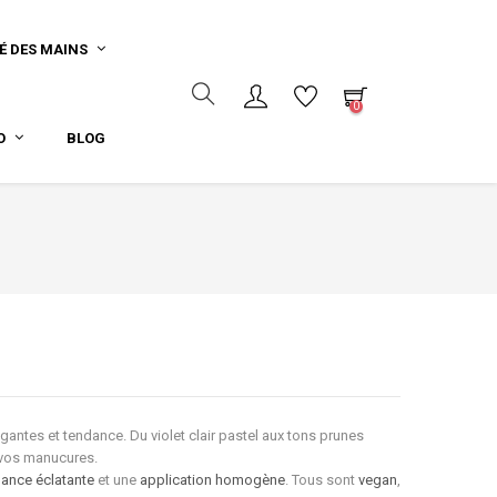
É DES MAINS
0
O
BLOG
antes et tendance. Du violet clair pastel aux tons prunes
à vos manucures.
llance éclatante
et une
application homogène
. Tous sont
vegan
,