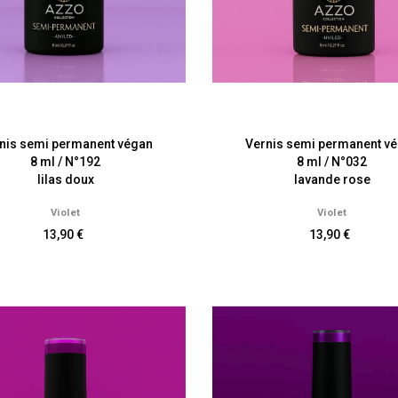
nis semi permanent végan
Vernis semi permanent v
8 ml / N°192
8 ml / N°032
lilas doux
lavande rose
Violet
Violet
13,90 €
13,90 €