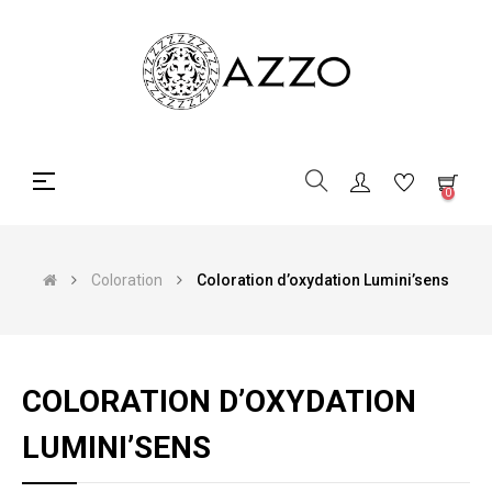
Basculer
☰
0
la
navigation
Coloration
Coloration d’oxydation Lumini’sens
COLORATION D’OXYDATION
LUMINI’SENS